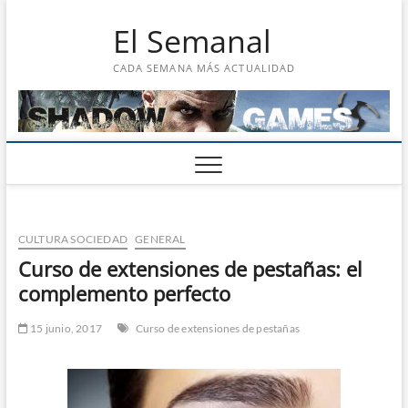
Saltar
El Semanal
al
contenido
CADA SEMANA MÁS ACTUALIDAD
CULTURA SOCIEDAD
GENERAL
Curso de extensiones de pestañas: el
complemento perfecto
15 junio, 2017
Curso de extensiones de pestañas