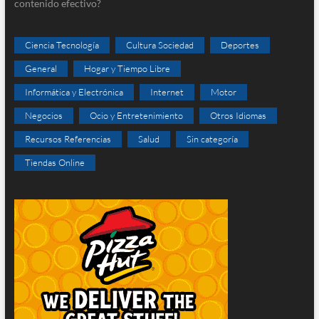
contenido efectivo?
Ciencia Tecnología
Cultura Sociedad
Deportes
General
Hogar y Tiempo Libre
Informática y Electrónica
Internet
Motor
Negocios
Ocio y Entretenimiento
Otros Idiomas
Recursos Referencias
Salud
Sin categoría
Tiendas Online