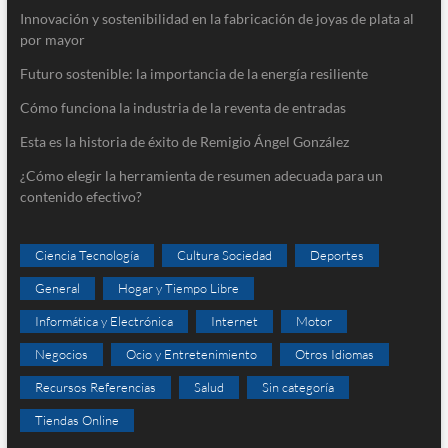
Innovación y sostenibilidad en la fabricación de joyas de plata al
por mayor
Futuro sostenible: la importancia de la energía resiliente
Cómo funciona la industria de la reventa de entradas
Esta es la historia de éxito de Remigio Ángel González
¿Cómo elegir la herramienta de resumen adecuada para un
contenido efectivo?
Ciencia Tecnología
Cultura Sociedad
Deportes
General
Hogar y Tiempo Libre
Informática y Electrónica
Internet
Motor
Negocios
Ocio y Entretenimiento
Otros Idiomas
Recursos Referencias
Salud
Sin categoría
Tiendas Online