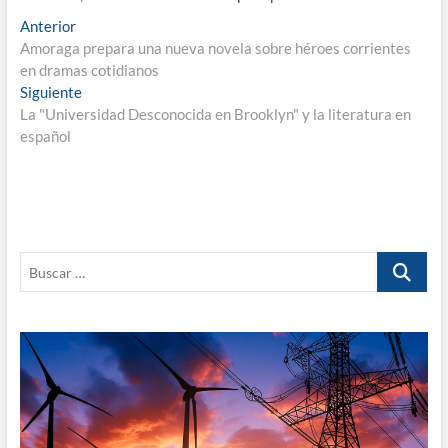
Navegación
Entrada
Anterior
anterior:
Amoraga prepara una nueva novela sobre héroes corrientes
de
en dramas cotidianos
entradas
Entrada
Siguiente
siguiente:
La "Universidad Desconocida en Brooklyn" y la literatura en
español
Buscar
…