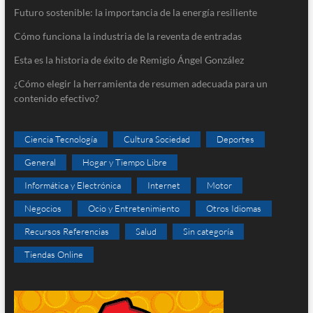
Futuro sostenible: la importancia de la energía resiliente
Cómo funciona la industria de la reventa de entradas
Esta es la historia de éxito de Remigio Ángel González
¿Cómo elegir la herramienta de resumen adecuada para un
contenido efectivo?
Ciencia Tecnología
Cultura Sociedad
Deportes
General
Hogar y Tiempo Libre
Informática y Electrónica
Internet
Motor
Negocios
Ocio y Entretenimiento
Otros Idiomas
Recursos Referencias
Salud
Sin categoría
Tiendas Online