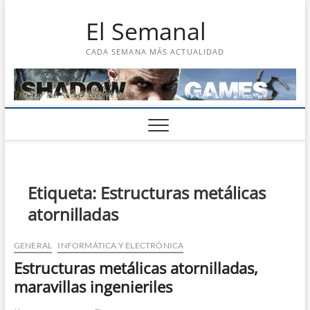
Saltar
El Semanal
al
contenido
CADA SEMANA MÁS ACTUALIDAD
Etiqueta:
Estructuras metálicas
atornilladas
GENERAL
INFORMÁTICA Y ELECTRÓNICA
Estructuras metálicas atornilladas,
maravillas ingenieriles