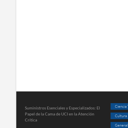
Ciencia
Suministros Esenciales y Especializados: El
Papel de la Cama de UCI en la Atención
Cultura
Crítica
General