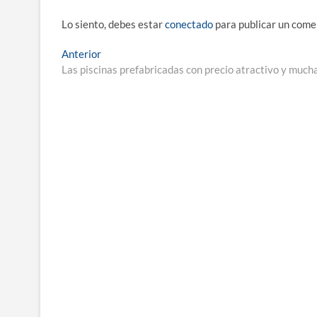
Lo siento, debes estar
conectado
para publicar un come
Navegación
Entrada
Anterior
anterior:
Las piscinas prefabricadas con precio atractivo y much
de
entradas