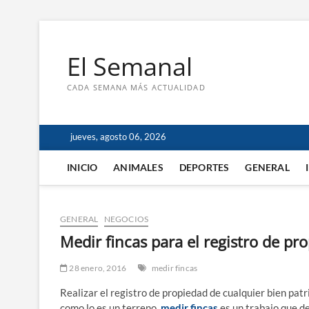
Saltar
al
El Semanal
contenido
CADA SEMANA MÁS ACTUALIDAD
jueves, agosto 06, 2026
INICIO
ANIMALES
DEPORTES
GENERAL
GENERAL
NEGOCIOS
Medir fincas para el registro de pr
28 enero, 2016
medir fincas
Realizar el registro de propiedad de cualquier bien patr
como lo es un terreno,
medir fincas
es un trabajo que de