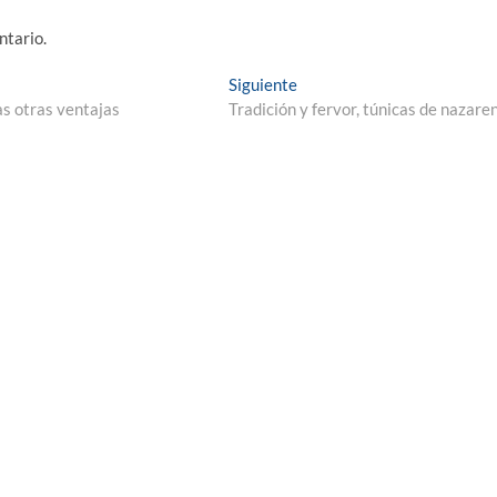
ntario.
Entrada
Siguiente
siguiente:
as otras ventajas
Tradición y fervor, túnicas de nazare